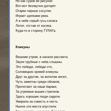
Но как суров ее рисунок:
Вот-вот беззвучно догорят
Огарки черные сосулек.
Играет щепками река.
А в небе серый гусь-салага
Летит, отстав от косяка,
Куда-то в сторону ГУЛАГа.
Кликуны
Вешним утром, в начале рассвета
Звуки трубные с неба слышны.
Это лебеди, лебеди это,
Соловецких кровей кликуны.
Друг за другом, за ангелом ангел,
Чуть заметны среди облаков,
Пролетают за наши бараки,
За угрюмые вышки стрелков.
Здесь хорошие люди сидели.
Умирали за совесть и честь.
Нынче эти места опустели.