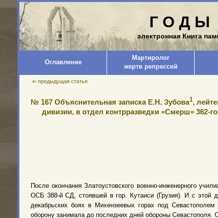
Г О Д Ы 
электронная Книга пам
Мартиролог
Оглавление
жертв репрессий
⇐ предыдущая статья
1
№ 167 Объяснительная записка Е.Н. Зубова
, лейт
дивизии, в отдел контрразведки «Смерш» 362-го
После окончания Златоустовского военно-инженерного училища
ОСБ 388-й СД, стоявшей в гор. Кутаиси (Грузия)
. И с этой д
декабрьских боях в Михензеевых горах
под Севастополем н
оборону занимала до последних дней обороны Севастополя
. 