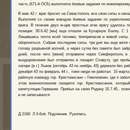
часть (671-й ОСБ) выполняла боевые задания по инженерному
В мае 42 г. враг бросил на Севастополь
все свои силы и начал
Выполняя со своим взводом боевые задания по укреплению 
врага. В течение двух м-цев яростных атак врагу удалось п
позиции. 30.6.42 [мы] еще отошли за Кухарную Балку
. С 1
Лишившись почти всей техники, боеприпасов и живой силы, 
обороняться. Собрав последние силы, три дня мы еще вели о
голову разрывной волной, а через сутки без памяти был заб
дней, после чего [меня] отправили через Симферополь
в Д
выздоровления был отправлен в лазарет Славуту
, где проб
лагере [в г.] Львов
(октябрь 43 по ноябрь 43) держали без ра
декабря 43 по февраль 44 г., тоже нигде не работал. 15 марта
рабочую команду гор. Кристиансанн
– Гимлюмоен
, где я забо
этом военнопленном лазарете гор. Кристиансанне, которы
капитуляции Германии
. Прибыл на свою Родину 15.7.45., осво
и не записывался.
Д.2160. Л.5-6об. Подлинник. Рукопись.