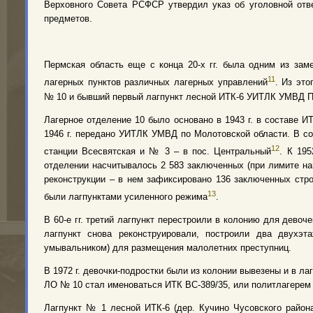
Верховного Совета РСФСР утвердил указ об уголовной отве
предметов.
Пермская область еще с конца 20-х гг. была одним из зам
11
лагерных пунктов различных лагерных управлений
. Из эт
№ 10 и бывший первый лагпункт лесной ИТК-6 УИТЛК УМВД П
Лагерное отделение 10 было основано в 1943 г. в составе И
1946 г. передано УИТЛК УМВД по Молотовской области. В со
12
станции Всесвятская и № 3 – в пос. Центральный
. К 195
отделении насчитывалось 2 583 заключенных (при лимите нап
реконструкции – в нем зафиксировано 136 заключенных стр
13
были лагпунктами усиленного режима
.
В 60-е гг. третий лагпункт перестроили в колонию для девоч
лагпункт снова реконструировали, построили два двухэ
умывальником) для размещения малолетних преступниц.
В 1972 г. девочки-подростки были из колонии вывезены и в л
ЛО № 10 стал именоваться ИТК ВС-389/35, или политлагерем
Лагпункт № 1 лесной ИТК-6 (дер. Кучино Чусовского район