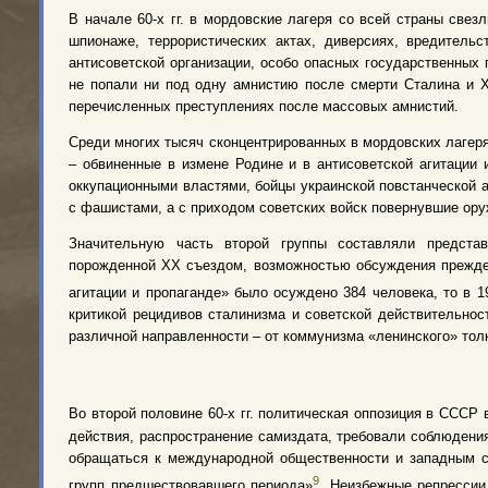
В начале 60-х гг. в мордовские лагеря со всей страны свез
шпионаже, террористических актах, диверсиях, вредительс
антисоветской организации, особо опасных государственных
не попали ни под одну амнистию после смерти Сталина и Х
перечисленных преступлениях после массовых амнистий.
Среди многих тысяч сконцентрированных в мордовских лагер
– обвиненные в измене Родине и в антисоветской агитации
оккупационными властями, бойцы украинской повстанческой а
с фашистами, а с приходом советских войск повернувшие ору
Значительную часть второй группы составляли представ
порожденной ХХ съездом, возможностью обсуждения прежде 
агитации и пропаганде» было осуждено 384 человека, то в 195
критикой рецидивов сталинизма и советской действительнос
различной направленности – от коммунизма «ленинского» тол
Во второй половине 60-х гг. политическая оппозиция в СССР 
действия, распространение самиздата, требовали соблюден
обращаться к международной общественности и западным 
9
групп предшествовавшего периода»
. Неизбежные репрессии