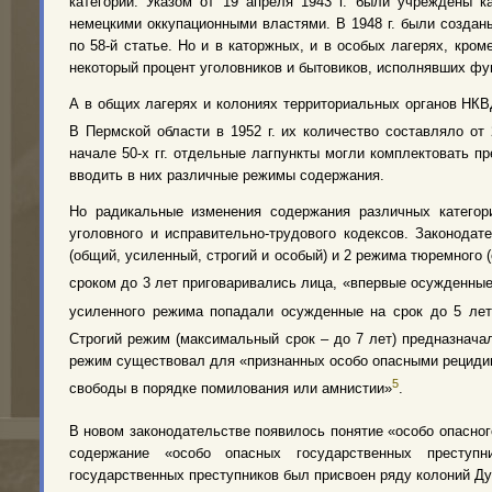
категорий. Указом от 19 апреля 1943 г. были учреждены 
немецкими оккупационными властями. В 1948 г. были создан
по 58-й статье. Но и в каторжных, и в особых лагерях, кр
некоторый процент уголовников и бытовиков, исполнявших фу
А в общих лагерях и колониях территориальных органов НКВ
В Пермской области в 1952 г. их количество составляло о
начале 50-х гг. отдельные лагпункты могли комплектовать 
вводить в них различные режимы содержания.
Но радикальные изменения содержания различных категори
уголовного и исправительно-трудового кодексов. Законодат
(общий, усиленный, строгий и особый) и 2 режима тюремного
сроком до 3 лет приговаривались лица, «впервые осужденны
усиленного режима попадали осужденные на срок до 5 ле
Строгий режим (максимальный срок – до 7 лет) предназнач
режим существовал для «признанных особо опасными рецидив
5
свободы в порядке помилования или амнистии»
.
В новом законодательстве появилось понятие «особо опасног
содержание «особо опасных государственных преступн
государственных преступников был присвоен ряду колоний Ду