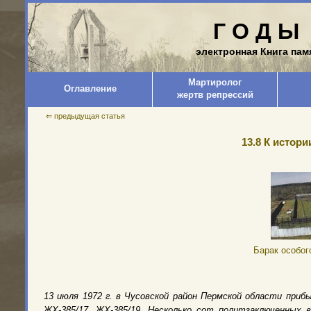
Г О Д Ы 
электронная Книга пам
Мартиролог
Оглавление
жертв репрессий
⇐ предыдущая статья
13.8 К истор
Барак особог
13 июля 1972 г. в Чусовской район Пеpмской области пpиб
ЖХ-385/17, ЖХ-385/19. Несколько сот политзаключенных 