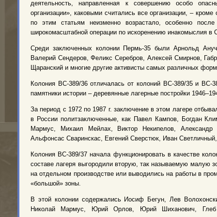
деятельность, направленная к совершению особо опасн
организации», каковыми считались все организации, – кром
по этим статьям неизменно возрастало, особенно после
широкомасштабной операции по искоренению инакомыслия в 
Среди заключенных колонии Пермь-35 были Арнольд Ануч
Валерий Сендеров, Феликс Серебров, Алексей Смирнов, Габ
Щаранский и многие другие активисты самых различных форм
Колония ВС-389/36 отличалась от колоний ВС-389/35 и ВС-
памятники истории – деревянные лагерные постройки 1946–194
За период с 1972 по 1987 г. заключение в этом лагере отбыв
в России политзаключенные, как Павел Кампов, Богдан Кли
Мармус, Михаил Мейлах, Виктор Некипелов, Александр 
Альфонсас Сваринскас, Евгений Сверстюк, Иван Светличный,
Колония ВС-389/37 начала функционировать в качестве колон
составе лагеря выгородили вторую, так называемую малую з
на отдельном производстве или выводились на работы в пром
«большой» зоны.
В этой колонии содержались Иосиф Бегун, Лев Волохонский
Николай Мармус, Юрий Орлов, Юрий Шиханович, Глеб 