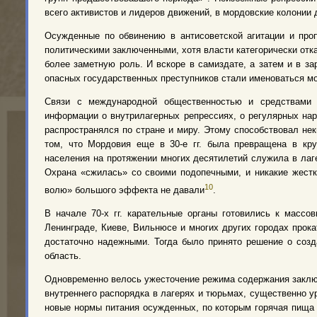
всего активистов и лидеров движений, в мордовские колонии
Осужденные по обвинению в антисоветской агитации и про
политическими заключенными, хотя власти категорически отка
более заметную роль. И вскоре в самиздате, а затем и в 
опасных государственных преступников стали именоваться м
Связи с международной общественностью и средствами 
информации о внутрилагерных репрессиях, о регулярных нар
распространялся по стране и миру. Этому способствовал нек
том, что Мордовия еще в 30-е гг. была превращена в кру
населения на протяжении многих десятилетий служила в лаг
Охрана «сжилась» со своими подопечными, и никакие жестк
10
волю» большого эффекта не давали
.
В начале 70-х гг. карательные органы готовились к массо
Ленинграде, Киеве, Вильнюсе и многих других городах прок
достаточно надежными. Тогда было принято решение о созд
область.
Одновременно велось ужесточение pежима содержания заключ
внутреннего распорядка в лагерях и тюрьмах, существенно 
новые нормы питания осужденных, по которым горячая пища