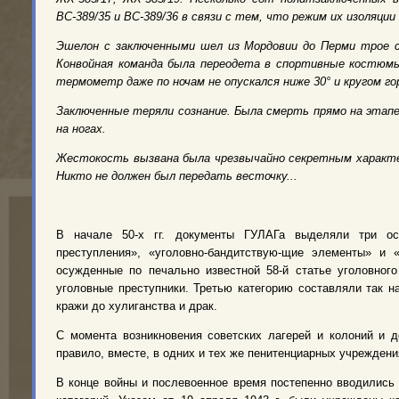
ВС-389/35 и ВС-389/36 в связи с тем, что режим их изоляци
Эшелон с заключенными шел из Мордовии до Перми трое с
Конвойная команда была переодета в спортивные костюмы. 
термометр даже по ночам не опускался ниже 30° и кругом го
Заключенные теряли сознание. Была смерть прямо на этапе
на ногах.
Жестокость вызвана была чрезвычайно секретным характер
Никто не должен был передать весточку...
В начале 50-х гг. документы ГУЛАГа выделяли три ос
преступления», «уголовно-бандитствую-щие элементы» и 
осужденные по печально известной 58-й статье уголовного
уголовные преступники. Третью категорию составляли так 
кражи до хулиганства и драк.
С момента возникновения советских лагерей и колоний и д
правило, вместе, в одних и тех же пенитенциарных учреждени
В конце войны и послевоенное время постепенно вводились