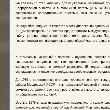
начала 60-х гг. стал колонией для осужденных работников пр
Свердловской области, а в Кучинский лагерь (ИТК ВС-389
совершенные заградительные системы, чем обычные уг
обслуживания.
Не случайно, видимо, в качестве места дислокации одного и
в годы перестройки ее посетят представители международн
найдут условия содержания в ней вполне приемлемыми. Подо
новые политлагеря находились в европейской части страны, х
К отбыванию наказаний в лагерях и отделениях особого р
насильников, бандитов, тех, кто первоначально был приго
кассации помилован с заменой расстрела 15 годами лагер
осуждавшиеся к лишению свободы за особо опасные государс
До 1979 г. единственная в стране «особая» зона для госу
района Мордовской АССР – так называемый восьмой участок
режима составляли военные преступники, а также уголовные
из общеуголовных колоний.
Осенью 1979 г. власти развернули последнюю и самую ши
которую арестованный в третий раз Анатолий Марченко назва