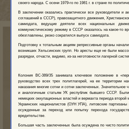
своего народа. С осени 1979-го по 1981 г. в стране по полит
В заключении оказались практически все руководители и а
соглашений в СССР), правозащитного движения, Христианско
самиздата, ведущие деятели всех национальных движе
коммунистическому режиму в СССР оказалось на какое-то в
обезглавлены, резко сократился выпуск самиздата.
Подготовку к тотальным акциям репрессивные органы начали 
возникших Хельсинских групп. Но аресты еще не были массо
разрядки, отчасти, видимо, из-за неготовности лагерной систе
Колония ВС-389/35 занимала ключевое положение в «перм
руководство всех трех политлагерей, на ее территории н
наказания многие сотни и сотни заключенных. Значительное 
и аналогичным статьям УК республик бывшего СССР. Были 
немецких оккупационных властей и вермахта периода второй 
Украинских националистов (ОУН УПА), литовские партизаны
осужденные за переход или попытку перехода государств
вредительстве.
Большая часть заключенных была осуждена по чисто политич