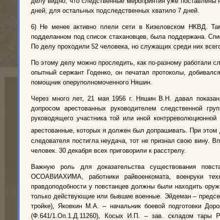
делу видно, что следственные мероприятия уже поставлены н
дней, для остальных подследственных хватило 7 дней.
6) Не менее активно плели сети в Кизеловском НКВД. Там
подделанном под список стахановцев, была поддержана. Спис
По делу проходили 52 человека, но служащих среди них всего
По этому делу можно проследить, как по-разному работали с
опытный сержант Годенко, он печатал протоколы, добивался
помощник оперуполномоченного Няшин.
Через много лет, 21 мая 1956 г. Няшин В.Н. давал показа
допросом арестованных руководителем следственной гру
руководящего участника той или иной контрреволюционной 
арестованные, которых я должен был допрашивать. При этом 
следователя постигла неудача, тот не признал свою вину. В
человек. 30 декабря всех приговорили к расстрелу.
Важную роль для доказательства существования повста
ОСОАВИАХИМА, работники райвоенкомата, военруки тех
правдоподобности у повстанцев должны были находить оружи
только действующие или бывшие военные. Эйдеман – председ
тройке), Яковкин М.А. – начальник боевой подготовки Дор
(Ф.641/1.Оп.1.Д.11260), Косых И.П. – зав. складом тары Р