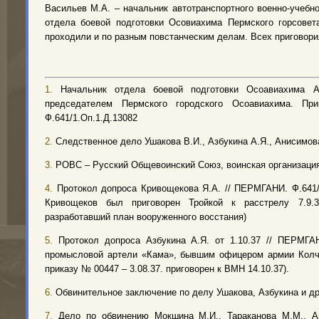
Васильев М.А. – начальник автотранспортного военно-учебн
отдела боевой подготовки Осовиахима Пермского горсовета
проходили и по разным повстанческим делам. Всех приговори
1.
Начальник отдела боевой подготовки Осоавиахима А
председателем Пермского городского Осоавиахима. П
Ф.641/1.Оп.1.Д.13082
2.
Следственное дело Ушакова В.И., Азбукина А.Я., Анисимова 
3.
РОВС – Русский Общевоинский Союз, воинская организация,
4.
Протокол допроса Кривощекова Я.А. // ПЕРМГАНИ. Ф.641/
Кривощеков был приговорен Тройкой к расстрелу 7.9.37
разработавший план вооруженного восстания)
5.
Протокол допроса Азбукина А.Я. от 1.10.37 // ПЕРМГАНИ
промысловой артели «Кама», бывшим офицером армии Колча
приказу № 00447 – 3.08.37. приговорен к ВМН 14.10.37).
6.
Обвинительное заключение по делу Ушакова, Азбукина и др.,
7.
Дело по обвинению Мокшина М.И., Тараканова М.М., Ав