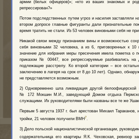
армии (белых офицеров)»; «кто из ваших знакомых и род
репрессирован?»
Потом подследственных путем угроз и насилия заставляли на
втором допросе главные фигуранты дали признательные пок
время тратить не стали. Из 53 человек виновными себя не при
Никакой связи между признанием вины и возможностью сохр
себя виновными 32 человека, а из 6, приговоренных к 10
значение для избрания меры пресечения имела пометка о пе
приказом № 00447, все репрессируемые разбивались на д
подлежащие расстрелу. Ко второй категории – все осталь
заключению в лагеря на срок от 8 до 10 лет). Однако, обнар
не представляется возможным.
2) Одновременно шла ликвидация другой белоофицерской п
№ 172 Мокшин М.И., заведующий Домом отдыха Пермског
служащими. Их руководителями были названы все те же Ушако
Первым 5 августа 1937 г. был арестован Михаил Тараканов, 
7
тройки, 21 человек получили ВМН
.
3) Дело польской националистической организации, руководим
содержательница его квартиры Я.К. Чеховская, ревизор з