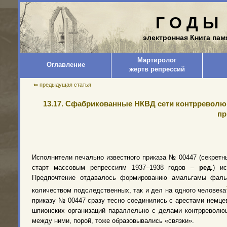
Г О Д Ы 
электронная Книга пам
Мартиролог
Оглавление
жертв репрессий
⇐ предыдущая статья
13.17. Сфабрикованные НКВД сети контрреволю
пр
Исполнители печально известного приказа № 00447 (секретн
старт массовым репрессиям 1937–1938 годов –
ред.
) и
Предпочтение отдавалось формированию амальгамы фаль
количеством подследственных, так и дел на одного человека
приказу № 00447 сразу тесно соединились с арестами немце
шпионских организаций параллельно с делами контрреволюц
между ними, порой, тоже образовывались «связки».