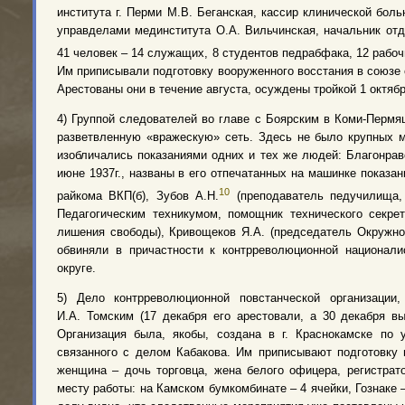
института г. Перми М.В. Беганская, кассир клинической бол
управделами мединститута О.А. Вильчинская, начальник от
41 человек – 14 служащих, 8 студентов педрабфака, 12 рабоч
Им приписывали подготовку вооруженного восстания в союзе 
Арестованы они в течение августа, осуждены тройкой 1 октябр
4) Группой следователей во главе с Боярским в Коми-Перм
разветвленную «вражескую» сеть. Здесь не было крупных 
изобличались показаниями одних и тех же людей: Благонрав
июне 1937г., названы в его отпечатанных на машинке показан
10
райкома ВКП(б), Зубов А.Н.
(преподаватель педучилища, 
Педагогическим техникумом, помощник технического секрет
лишения свободы), Кривощеков Я.А. (председатель Окружн
обвиняли в причастности к контрреволюционной национали
округе.
5) Дело контрреволюционной повстанческой организации
И.А. Томским (17 декабря его арестовали, а 30 декабря вы
Организация была, якобы, создана в г. Краснокамске по 
связанного с делом Кабакова. Им приписывают подготовку 
женщина – дочь торговца, жена белого офицера, регистрат
месту работы: на Камском бумкомбинате – 4 ячейки, Гознаке –