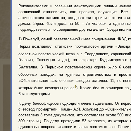
Руководителями и главными действующими лицами наибол
организаций становились, как правило, служащие. Все 
антисоветских элементов, следователи строили сеть из св
делам. Здесь были дела на 50 – 75 человек и одиночные
подследственных по совершенно другим делам. Среди них им
1) Пожалуй, самой разветвленной была придуманная НКВД ко
Перми возглавлял статистик промысловой артели «Звезда
областной повстанческий штаб в г. Свердловске, харбинск
Головин, Пшеницын и др.), на секретаря Кудымкарского 
Балтгалва. В Пермском повстанческом округе было 6 бое
оборонных заводах, на крупных строительствах и прост
«Обвинительном заключении» взводов осталось 11, но поя
6
которых были осуждены ранее
). Кроме белых офицеров по 
были служащими.
К делу белоофицеров подходили очень тщательно. От первог
счетовод промартели «Кама» А.Я. Азбукин) до «Обвинительн
составлено 3 тома документов, что составляет около 500 ли
800 страниц. По делу проходили 53 человека, из которых
одинаковых вопроса: «назовите ваших знакомых по г. Перми