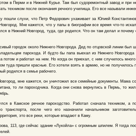
потом в Перми и в Нижней Курье. Там был судоремонтный завод и при 
тать техником после окончания речного училища. Его все называли инже
ку пошли слухи, что Петр Федорович ухаживает за Юлией Константинов
Новгород. Мне кажется, что у папы в биографии все время что-то искал
лся в Нижний Новгород, туда, где родился. Что он там делал и почему
асивый городок около Нижнего Новгорода. Дед по отцовской линии был 
ладельцем парохода. И будто бы папа выехал из Нижнего Новгорода 
а потом и работал на нем. Но когда он приехал, с ним случилось много
ом туда пришли красные. Его хотели взять в армию, но не получилось п
рый родился в семье рабочего.
Новгород, мне кажется, он уничтожил все семейные документы. Мама с
итана, то ли пароходчика. Когда они снова вернулись в Пермь, то жи
ябрь.
улся в Камское речное пароходство. Работал сначала техником, а п
го транспорта, после чего его назначили начальником заготовител
рритория, это все реки, которые впадают в Каму.
рова, 113, где сейчас здание «Лукойла» с огромным шпилем. Я тогда по
телей.