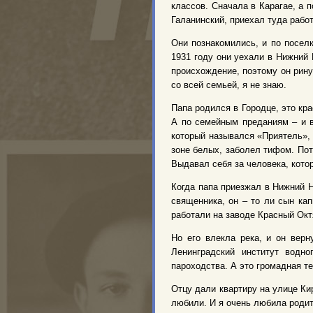
классов. Сначала в Карагае, а 
Галанинский, приехал туда рабо
Они познакомились, и по посел
1931 году они уехали в Нижний 
происхождение, поэтому он рину
со всей семьей, я не знаю.
Папа родился в Городце, это кр
А по семейным преданиям – и в
который назывался «Приятель», 
зоне белых, заболел тифом. Пот
Выдавал себя за человека, кото
Когда папа приезжал в Нижний 
священника, он – то ли сын кап
работали на заводе Красный Окт
Но его влекла река, и он верн
Ленинградский институт водно
пароходства. А это громадная те
Отцу дали квартиру на улице Ки
любили. И я очень любила роди