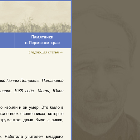
Памятники
в Пермском крае
следующая статья ⇒
ний Нонны Петровны Потаповой
январе 1938 года. Мать, Юлия
о избили и он умер. Это было в
си о всех священниках, которые
трументах: дома была скрипка,
е. Работала учителем младших