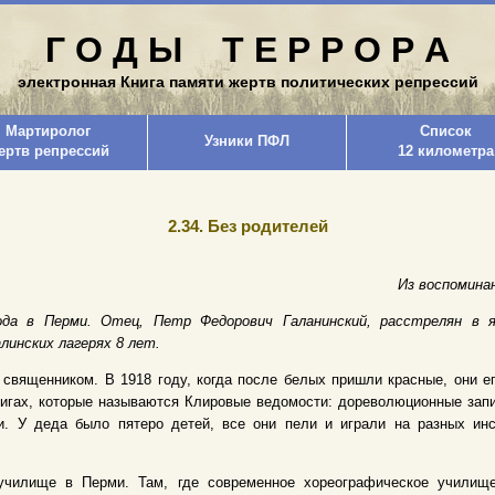
Г О Д Ы Т Е Р Р О Р А
электронная Книга памяти жертв политических репрессий
Мартиролог
Список
Узники ПФЛ
ертв репрессий
12 километра
2.34. Без родителей
Из воспомина
ода в Перми. Отец, Петр Федорович Галанинский, расстрелян в 
линских лагерях 8 лет.
священником. В 1918 году, когда после белых пришли красные, они ег
книгах, которые называются Клировые ведомости: дореволюционные запи
и. У деда было пятеро детей, все они пели и играли на разных инс
училище в Перми. Там, где современное хореографическое училищ