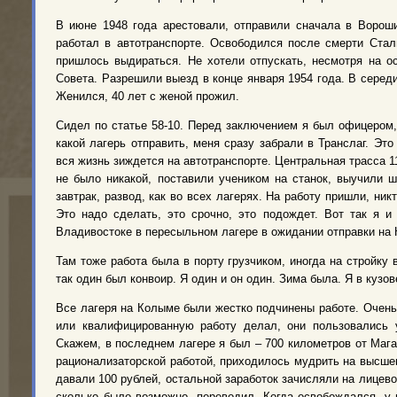
В июне 1948 года арестовали, отправили сначала в Ворош
работал в автотранспорте. Освободился после смерти Стал
пришлось выдираться. Не хотели отпускать, несмотря на о
Совета. Разрешили выезд в конце января 1954 года. В серед
Женился, 40 лет с женой прожил.
Сидел по статье 58-10. Перед заключением я был офицером,
какой лагерь отправить, меня сразу забрали в Транслаг. Эт
вся жизнь зиждется на автотранспорте. Центральная трасса 11
не было никакой, поставили учеником на станок, выучили 
завтрак, развод, как во всех лагерях. На работу пришли, ни
Это надо сделать, это срочно, это подождет. Вот так я и
Владивостоке в пересыльном лагере в ожидании отправки на
Там тоже работа была в порту грузчиком, иногда на стройку
так один был конвоир. Я один и он один. Зима была. Я в кузо
Все лагеря на Колыме были жестко подчинены работе. Очень ж
или квалифицированную работу делал, они пользовались 
Скажем, в последнем лагере я был – 700 километров от Мага
рационализаторской работой, приходилось мудрить на высшем 
давали 100 рублей, остальной заработок зачисляли на лицево
сколько было возможно, переводил. Когда освобождался, у 