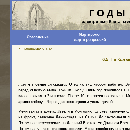
Г О Д Ы 
электронная Книга пам
Мартиролог
Оглавление
жертв репрессий
⇐ предыдущая статья
6.5. На Кол
Жил я в семье служащих. Отец калькулятором работал. Это
перед смертью была. Кончил школу. Один год проучился в 13
класс кончал в 7-й школе. После 10-го класса поступил в Мо
армию заберут. Через две шестидневки уехал домой.
Меня взяли в армию. Увезли в Монголию. Служил срочную сл
на фронт, севернее Ленинграда, на Свири. До заключения 
Потом нас перебросили на Дальний Восток. На Дальнем Восто
Потом нашу часть расформировали. Меня перебросили в анал