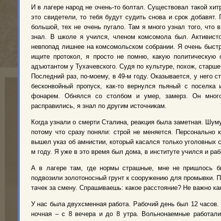
И в лагере народ не очень-то болтал. Существовал такой хит
это свидетели, то тебя будут судить снова и срок добавят. 
большой, тех не очень пугало. Там я много узнал того, что в
знал. В школе я учился, членом комсомола был. Активист
невпопад лишнее на комсомольском собрании. Я очень быстр
ищите протокол, я просто не помню, какую политическую 
адъютантом у Тухачевского. Судя по культуре, похож, старше 
Последний раз, по-моему, в 49-м году. Оказывается, у него с
бесконвойный пропуск, как-то вернулся пьяный с поселка
фонарем. Обнялся со столбом и умер, замерз. Он много
расправились, я знал по другим источникам.
Когда узнали о смерти Сталина, реакция была заметная. Шуму
потому что сразу поняли: строй не меняется. Персонально 
вышел указ об амнистии, который касался только уголовных с
м году. Я уже в это время был дома, в институте учился и раб
А в лагере там, где нормы страшные, мне не пришлось б
подвозили золотоносный грунт к сооружению для промывки. По
тачек за смену. Спрашиваешь: какое расстояние? Не важно как
У нас была двухсменная работа. Рабочий день был 12 часов. 
ночная – с 8 вечера и до 8 утра. Вольнонаемные работали