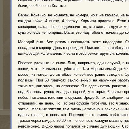
были, особенно на Колыме.
Барак. Конечно, не комната, не номера, но и не камеры, на н
каждая койка, 4 внизу, 4 вверху. Кормили прилично. Если 
консервов, сахар. По определению тех, кто сидел в других мес
куда хочешь не пойдешь. Висит это над тобой от начала до ко
Молодой был. Все режимы соблюдать тоже надоедало. Сор
посадили в карцер. День я просидел. Приходят – на работу на
шлифовщик коленвалов, и если мотор ремонтируется, коленва
Побегов удачных не было. Был, например, один случай, я не
знали, что с Колымы не убежишь. Там морозы зимой до 60 
мороз, из лагеря до автобазы конвой все равно выводил. О
ползимы. При 50 градусах заключенных на наружные работ
такие же, как здесь, на автобазах. Я и здесь потом работал
подобралась группа молодых парней, у которых большие сро
побег. Пытались изготовить оружие. Вроде бы их снабдили па
отправили, не знаю. Но что они оружие готовили, это я знаю
затею. Местные жители там очень негативно к заключенным 
вдоль трассы, в поселках. Поселок – это смесь работнико
трассе через каждые 20-30 км – опер пост, каждую машину про
невозможно. Видно народ попался не сильно думающий. Стра