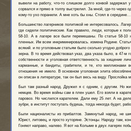
вывели на работу, что-то слишком долго конвой задержал у
сорвался и прямо в толпу выстрелил. За мной, где-то через о
кому-то ухо поранили. А мне хоть бы хны. Стоял в середине…
Большинство лагерников политикой не интересовалось. Лаге
где сидели политические. Как правило, люди, которые к пол
58-10. А в лагере все были перемешаны. По статье 58-10 
пленных. Им всем инкриминировалась. измена Родине. Статья 
всякий. и по уголовным статьям было сколько угодно доброго
зерна. В то время действовал указ, два указа было, в 47-м
собственности и уголовная ответственность за хищение ли
карманные, и бандиты, грабители, и те, кто миллионами в
отношения не имело. В основном уголовная элита обособленн
он описан в литературе, так он был весь на виду. Прослойка 
Был там разный народ. Дружил я с одним, с другим. Но жи
немцев. Во время войны сам в плен ушел. Его взяли в карате
паровоз. Но числился карателем. Дали ему 25 лет. А на деле
зубри, в институт поступать будешь, тогда некогда будет, раб
Были националисты из прибалтов. Замкнутый народ, не шиб
Юрист, литовец, и просто хуторяне. Эстонцы. Народу там, ко
Гоняют направо, налево. Я вот на Колыме в двух лагерях поб