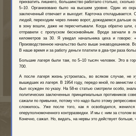
прихватить лишнего, большинство работало столько, сколько и
5–10. Организовано было на высшем уровне. Один из охра
заключенный отвечает и выходит. Карточка откладывается. С
людей, переходим через линию ворот, дожидаемся дальше оц
в зону вошли, даже не пересчитывали. Когда обратно шли, 
отправили с пропуском бесконвойным. Вроде загнали в л
километров за 30. Я увидал начальника цеха и говорю: 
Производственное начальство было выше энкавэдешников. Все
В наше время и за работу деньги платили в два-три раза боль
Большие лагеря были там, по 5–10 тысяч человек. Это в го
700.
А после лагеря жизнь устроилась, во всяком случае, не 
вышедших из лагеря. В 1954 году, передо мной, по амнистии 
был осужден по указу. На 58-ю статью смотрели особо, знали
политических заключенных принципиальных противников советс
сажали по привычке, потому что надо было этому репрессивно
сложилось. Уже после того, как я освободился, женился
оперуполномоченного контрразведки. И мы с ним за столом вс
Конечно, сажал. Но, видать, на нервы это действует больше, ч